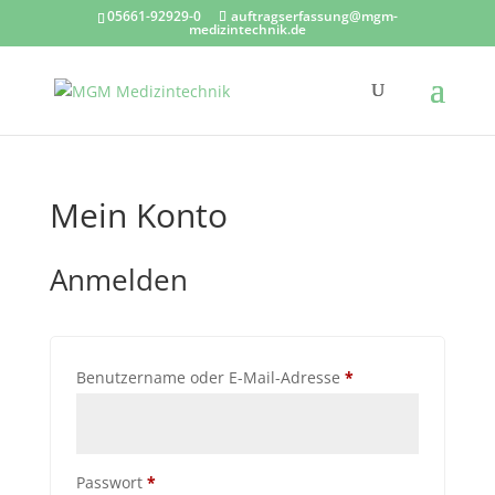
05661-92929-0
auftragserfassung@mgm-
medizintechnik.de
Mein Konto
Anmelden
Erforderlich
Benutzername oder E-Mail-Adresse
*
Erforderlich
Passwort
*